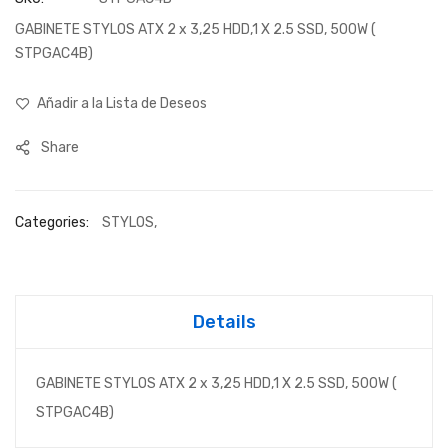
imágenes
GABINETE STYLOS ATX 2 x 3,25 HDD,1 X 2.5 SSD, 500W (
STPGAC4B)
Añadir a la Lista de Deseos
Share
Categories:
STYLOS
,
Details
GABINETE STYLOS ATX 2 x 3,25 HDD,1 X 2.5 SSD, 500W (
STPGAC4B)