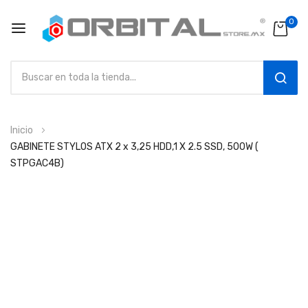
0
SEAR
Ir
Inicio
al
GABINETE STYLOS ATX 2 x 3,25 HDD,1 X 2.5 SSD, 500W (
contenido
STPGAC4B)
Saltar
al
final
de
la
galería