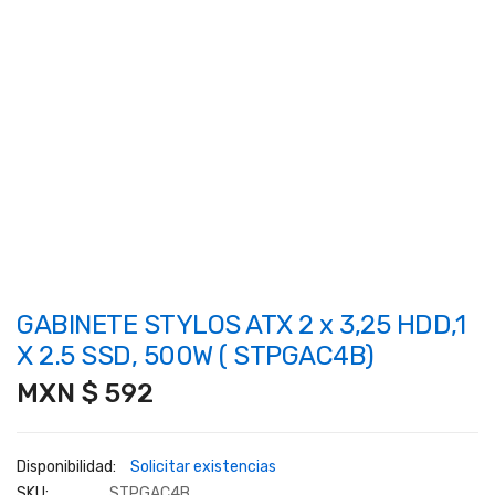
de
imágenes
GABINETE STYLOS ATX 2 x 3,25 HDD,1
Saltar
al
X 2.5 SSD, 500W ( STPGAC4B)
comienzo
MXN $ 592
de
la
galería
Solicitar existencias
de
SKU
STPGAC4B