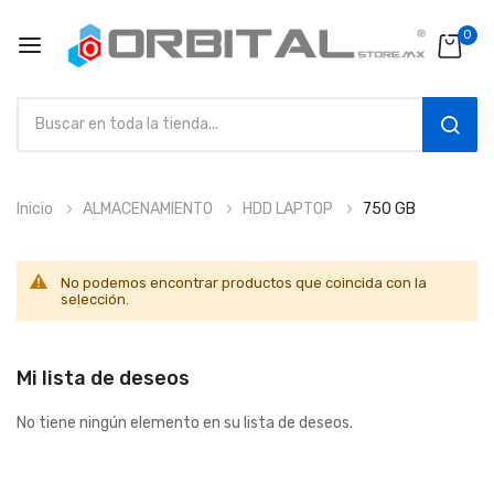
0
SEAR
Ir
Inicio
ALMACENAMIENTO
HDD LAPTOP
750 GB
al
contenido
No podemos encontrar productos que coincida con la
selección.
Mi lista de deseos
No tiene ningún elemento en su lista de deseos.