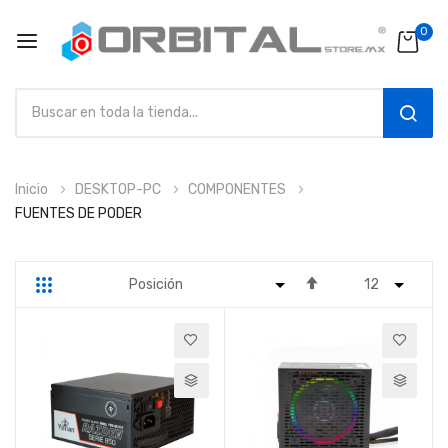
0
SEAR
Ir
Inicio
DESKTOP-PC
COMPONENTES
al
FUENTES DE PODER
contenido
Fijar
Parrilla
Lista
Dirección
Descendente