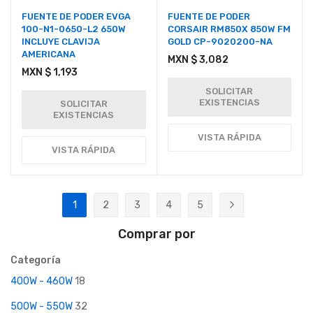
FUENTE DE PODER EVGA
FUENTE DE PODER
100-N1-0650-L2 650W
CORSAIR RM850X 850W FM
INCLUYE CLAVIJA
GOLD CP-9020200-NA
AMERICANA
MXN $ 3,082
MXN $ 1,193
SOLICITAR
EXISTENCIAS
SOLICITAR
EXISTENCIAS
VISTA RÁPIDA
VISTA RÁPIDA
Página
1
2
3
4
5
Actualmente estás leyendo página
Página
Página
Página
Página
Página
Siguiente
Comprar por
Categoría
400W - 460W
18
500W - 550W
32