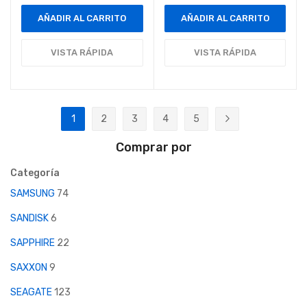
AÑADIR AL CARRITO
AÑADIR AL CARRITO
VISTA RÁPIDA
VISTA RÁPIDA
Página
1
2
3
4
5
Actualmente estás leyendo página
Página
Página
Página
Página
Página
Siguiente
Comprar por
Categoría
SAMSUNG
74
SANDISK
6
SAPPHIRE
22
SAXXON
9
SEAGATE
123