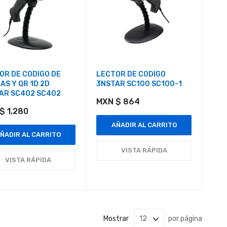
OR DE CODIGO DE
LECTOR DE CODIGO
AS Y QR 1D 2D
3NSTAR SC100 SC100-1
AR SC402 SC402
MXN $ 864
$ 1,280
AÑADIR AL CARRITO
ÑADIR AL CARRITO
VISTA RÁPIDA
VISTA RÁPIDA
Mostrar
por página