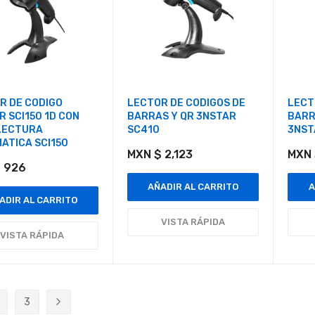
R DE CODIGO
LECTOR DE CODIGOS DE
LECT
 SCI150 1D CON
BARRAS Y QR 3NSTAR
BARR
LECTURA
SC410
3NST
ATICA SCI150
MXN $ 2,123
MXN 
 926
AÑADIR AL CARRITO
A
ADIR AL CARRITO
VISTA RÁPIDA
VISTA RÁPIDA
3
ente estás leyendo página
ágina
Página
Página
Siguiente