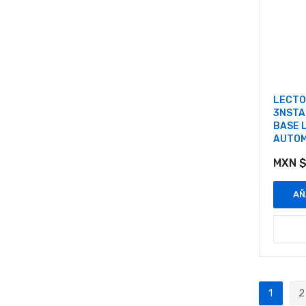
LECTO
3NSTAR
BASE 
AUTOM
MXN $
AÑ
Página
1
2
Actualm
P