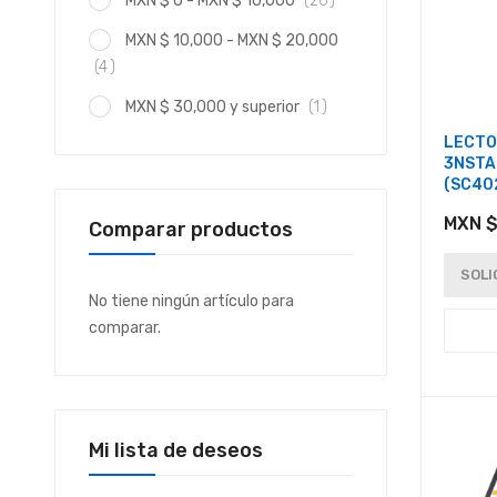
MXN $ 0
-
MXN $ 10,000
26
MXN $ 10,000
-
MXN $ 20,000
artículo
4
artículo
MXN $ 30,000
y superior
1
LECTO
3NSTA
(SC40
MXN $
Comparar productos
SOLI
No tiene ningún artículo para
comparar.
Mi lista de deseos