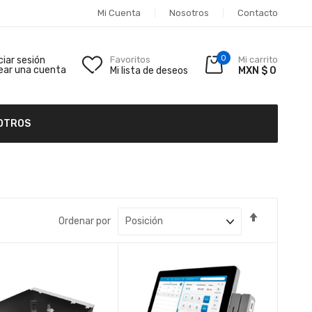
Mi Cuenta
Nosotros
Contacto
0
iciar sesión
Favoritos
Mi carrito
ear una cuenta
Mi lista de deseos
MXN $ 0
OTROS
Fijar
Ordenar por
Dirección
Descende