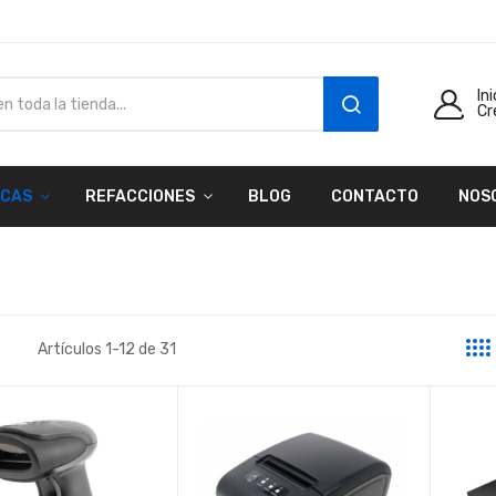
In
Cr
SEARCH
CAS
REFACCIONES
BLOG
CONTACTO
NOS
Artículos
1
-
12
de
31
a
sta