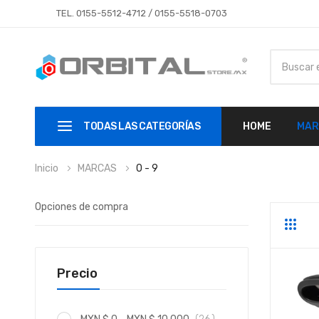
TEL.
0155-5512-4712
/
0155-5518-0703
TODAS LAS CATEGORÍAS
HOME
MAR
Inicio
MARCAS
0 - 9
Opciones de compra
Parrill
Li
Precio
artículo