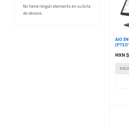
No tiene ningún elemento en su lista
de deseos.
AIO 3N
(PTE0
MXN $
SOLI