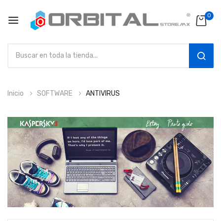
0
SEAR
Ir
Inicio
SOFTWARE
ANTIVIRUS
al
contenido