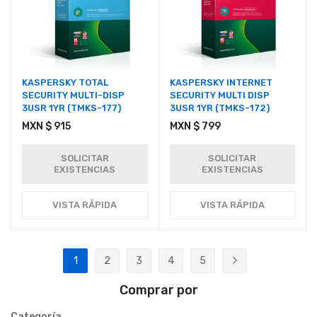
KASPERSKY TOTAL
KASPERSKY INTERNET
SECURITY MULTI-DISP
SECURITY MULTI DISP
3USR 1YR (TMKS-177)
3USR 1YR (TMKS-172)
MXN $ 915
MXN $ 799
SOLICITAR
SOLICITAR
EXISTENCIAS
EXISTENCIAS
VISTA RÁPIDA
VISTA RÁPIDA
Página
1
2
3
4
5
Actualmente estás leyendo página
Página
Página
Página
Página
Página
Siguiente
Comprar por
Categoría