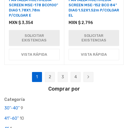
SCREEN MSE-178 BCO100"
SCREEN MSE-152 BCO 84"
DIAG 1.78X1.78m
DIAG 1.52X1.52m P/COLGAR
P/COLGAR E
EL
MXN $ 3,354
MXN $ 2,796
SOLICITAR
SOLICITAR
EXISTENCIAS
EXISTENCIAS
VISTA RÁPIDA
VISTA RÁPIDA
Página
1
2
3
4
Actualmente estás leyendo página
Página
Página
Página
Página
Siguiente
Comprar por
Categoría
30''-40''
9
41''-60''
10