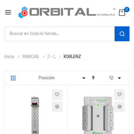
0
SEAR
Ir
Inicio
MARCAS
J - L
KOBLENZ
al
contenido
Fijar
Parrilla
Lista
Dirección
Descendente