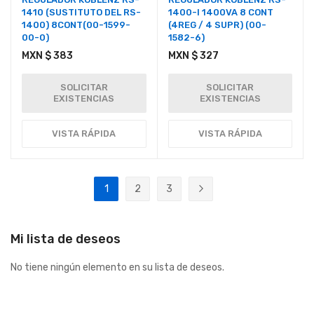
1410 (SUSTITUTO DEL RS-
1400-I 1400VA 8 CONT
1400) 8CONT(00-1599-
(4REG / 4 SUPR) (00-
00-0)
1582-6)
MXN $ 383
MXN $ 327
SOLICITAR
SOLICITAR
EXISTENCIAS
EXISTENCIAS
VISTA RÁPIDA
VISTA RÁPIDA
Página
1
2
3
Actualmente estás leyendo página
Página
Página
Página
Siguiente
Mi lista de deseos
No tiene ningún elemento en su lista de deseos.