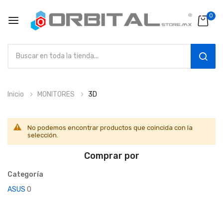
0
SEAR
Ir
Inicio
MONITORES
3D
al
contenido
No podemos encontrar productos que coincida con la
selección.
Comprar por
Categoría
ASUS
0