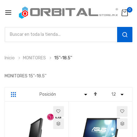
0
SEAR
Ir
Inicio
MONITORES
15''-18.5''
al
contenido
MONITORES 15''-18.5''
Fijar
Parrilla
Lista
Dirección
Descendente