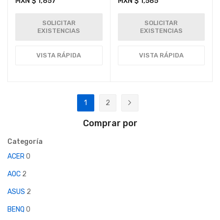
MXN $ 1,857
MXN $ 1,585
SOLICITAR
SOLICITAR
EXISTENCIAS
EXISTENCIAS
VISTA RÁPIDA
VISTA RÁPIDA
Página
1
2
Actualmente estás leyendo página
Página
Página
Siguiente
Comprar por
Categoría
ACER
0
AOC
2
ASUS
2
BENQ
0