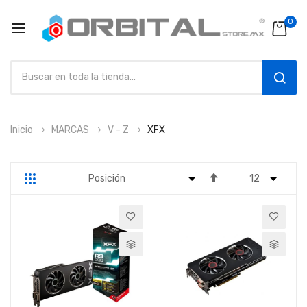
0
SEAR
Ir
Inicio
MARCAS
V - Z
XFX
al
contenido
Fijar
Parrilla
Lista
Dirección
Descendente