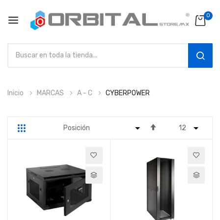
0
SEAR
Ir
Inicio
MARCAS
A - C
CYBERPOWER
al
contenido
Fijar
Parrilla
Lista
Dirección
Descendente