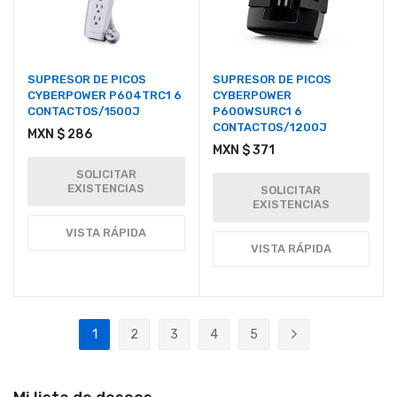
SUPRESOR DE PICOS
SUPRESOR DE PICOS
CYBERPOWER P604TRC1 6
CYBERPOWER
CONTACTOS/1500J
P600WSURC1 6
CONTACTOS/1200J
MXN $ 286
MXN $ 371
SOLICITAR
EXISTENCIAS
SOLICITAR
EXISTENCIAS
VISTA RÁPIDA
VISTA RÁPIDA
Página
1
2
3
4
5
Actualmente estás leyendo página
Página
Página
Página
Página
Página
Siguiente