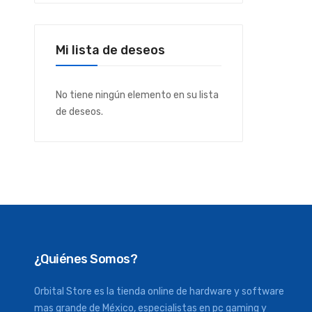
Mi lista de deseos
No tiene ningún elemento en su lista
de deseos.
¿Quiénes Somos?
Orbital Store es la tienda online de hardware y software
mas grande de México, especialistas en pc gaming y