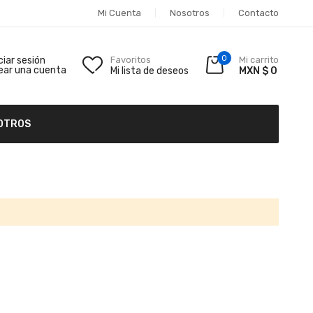
Mi Cuenta
Nosotros
Contacto
0
iciar sesión
Favoritos
Mi carrito
ear una cuenta
Mi lista de deseos
MXN $ 0
OTROS