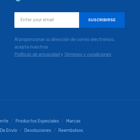
Inscríbase
SUSCRIBIRSE
a
nuestro
boletín
Al proporcionar su dirección de correo electrónico,
de
acepta nuestras
noticias:
Políticas de privacidad
y
Términos y condiciones
iente
Productos Especiales
Marcas
 De Envío
Devoluciones
Reembolsos