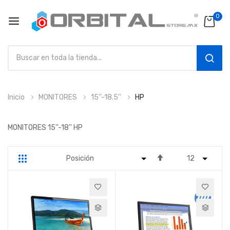
0
SEAR
Ir
Inicio
MONITORES
15''-18.5''
HP
al
contenido
MONITORES 15''-18'' HP
Fijar
Parrilla
Lista
Dirección
Descendente