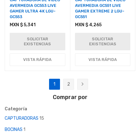
AVERMEDIA GC553 LIVE
AVERMEDIA GC551 LIVE
GAMER ULTRA 4K LGU-
GAMER EXTREME 2 LGU-
GC553
GC551
MXN $ 5,341
MXN $ 4,265
SOLICITAR
SOLICITAR
EXISTENCIAS
EXISTENCIAS
VISTA RÁPIDA
VISTA RÁPIDA
Página
1
2
Actualmente estás leyendo página
Página
Página
Siguiente
Comprar por
Categoría
CAPTURADORAS
15
BOCINAS
1