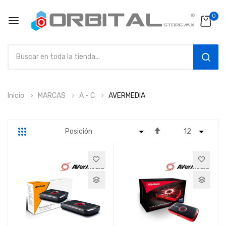
0
SEAR
Ir
Inicio
MARCAS
A - C
AVERMEDIA
al
contenido
Fijar
Parrilla
Lista
Dirección
Descendente