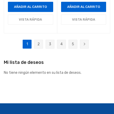
AÑADIR AL CARRITO
AÑADIR AL CARRITO
VISTA RÁPIDA
VISTA RÁPIDA
Página
1
2
3
4
5
Actualmente estás leyendo página
Página
Página
Página
Página
Página
Siguiente
Mi lista de deseos
No tiene ningún elemento en su lista de deseos.