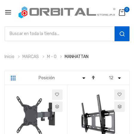
0
SEAR
Ir
Inicio
MARCAS
M - O
MANHATTAN
al
contenido
Fijar
Parrilla
Lista
Dirección
Descendente