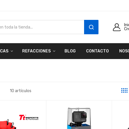
In
Cr
SEARCH
CAS
REFACCIONES
BLOG
CONTACTO
NOS
10
artículos
a
sta