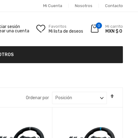
Mi Cuenta
Nosotros
Contacto
0
iciar sesión
Favoritos
Mi carrito
ear una cuenta
Mi lista de deseos
MXN $ 0
OTROS
Fijar
Ordenar por
Dirección
Descende