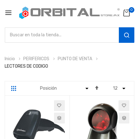
0
SEAR
Ir
Inicio
PERIFERICOS
PUNTO DE VENTA
al
LECTORES DE CODIGO
contenido
Fijar
Parrilla
Lista
Dirección
Descendente