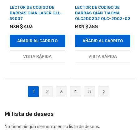
LECTOR DE CODIGO DE
LECTOR DE CODIGO DE
BARRAS QIAN LASER QLL-
BARRAS QIAN TIAOMA
59007
QLC2D0202 QLC-2D02-02
MXN $ 403
MXN $ 388
AÑADIR AL CARRITO
AÑADIR AL CARRITO
VISTA RÁPIDA
VISTA RÁPIDA
Página
1
2
3
4
5
Actualmente estás leyendo página
Página
Página
Página
Página
Página
Siguiente
Mi lista de deseos
No tiene ningún elemento en su lista de deseos.