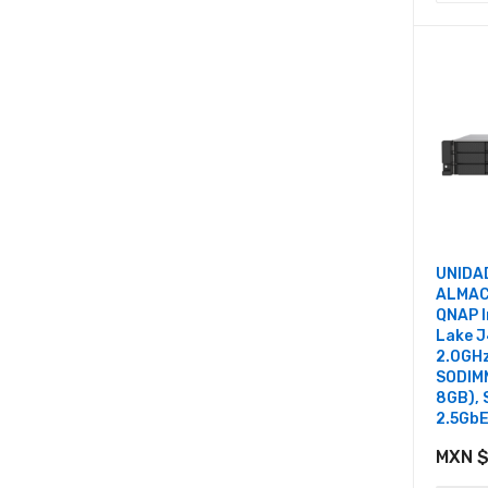
UNIDA
ALMAC
QNAP I
Lake J
2.0GH
SODIM
8GB), 
2.5GbE,
MXN $