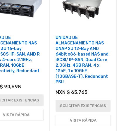
AD DE
UNIDAD DE
CENAMIENTO NAS
ALMACENAMIENTO NAS
 3U 16-bay
QNAP 2U 12-Bay AMD
SCSI IP-SAN, AMD R
64bit x86-based NAS and
s 4-core 2.1GHz,
iSCSI/ IP-SAN, Quad Core
 RAM, 10GbE
2.0GHz, 4GB RAM, 4 x
ctivity, Redundant
1GbE, 1 x 10GbE
(10GBASE-T), Redundant
PSU
$ 90,698
MXN $ 65,765
ICITAR EXISTENCIAS
SOLICITAR EXISTENCIAS
VISTA RÁPIDA
VISTA RÁPIDA