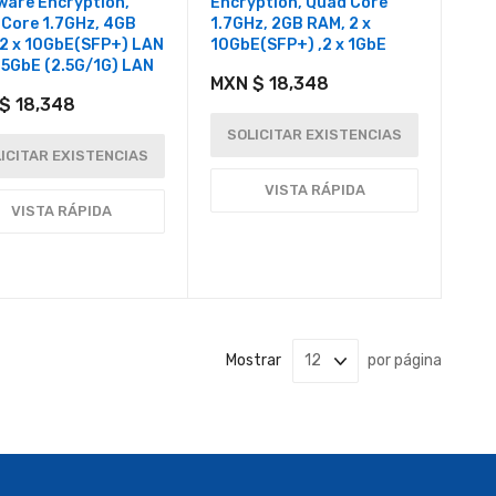
ware Encryption,
Encryption, Quad Core
 Core 1.7GHz, 4GB
1.7GHz, 2GB RAM, 2 x
 2 x 10GbE(SFP+) LAN
10GbE(SFP+) ,2 x 1GbE
2.5GbE (2.5G/1G) LAN
MXN $ 18,348
$ 18,348
SOLICITAR EXISTENCIAS
ICITAR EXISTENCIAS
VISTA RÁPIDA
VISTA RÁPIDA
Mostrar
por página