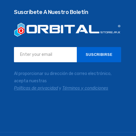
Suscríbete A Nuestro Boletín
Inscríbase
SUSCRIBIRSE
a
nuestro
boletín
Al proporcionar su dirección de correo electrónico,
de
acepta nuestras
noticias:
Políticas de privacidad
y
Términos y condiciones