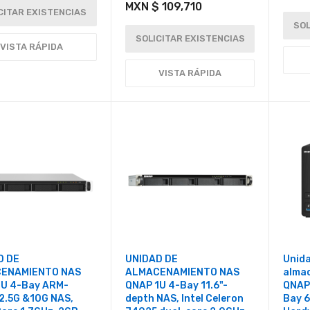
MXN $ 109,710
CITAR EXISTENCIAS
SOL
SOLICITAR EXISTENCIAS
VISTA RÁPIDA
VISTA RÁPIDA
D DE
UNIDAD DE
Unid
ENAMIENTO NAS
ALMACENAMIENTO NAS
alma
1U 4-Bay ARM-
QNAP 1U 4-Bay 11.6"-
QNAP
2.5G &10G NAS,
depth NAS, Intel Celeron
Bay 6