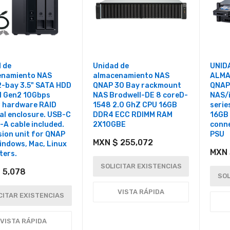
 de
Unidad de
UNID
enamiento NAS
almacenamiento NAS
ALMA
-bay 3.5" SATA HDD
QNAP 30 Bay rackmount
QNAP
1 Gen2 10Gbps
NAS Brodwell-DE 8 coreD-
NAS/i
 hardware RAID
1548 2.0 GhZ CPU 16GB
serie
al enclosure. USB-C
DDR4 ECC RDIMM RAM
16GB
-A cable included.
2X10GBE
conne
ion unit for QNAP
PSU
MXN $ 255,072
indows, Mac, Linux
MXN 
ters.
SOLICITAR EXISTENCIAS
 5,078
SOL
VISTA RÁPIDA
CITAR EXISTENCIAS
VISTA RÁPIDA