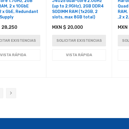
ore 1.7GHz, 2GB
J4025 dual-core 2.0GHz
Hard
AM, 2 x 10GbE
(up to 2.9GHz), 2GB DDR4
Quad
2 x GbE, Redundant
SODIMM RAM (1x2GB, 2
RAM,
Supply
slots, max 8GB total)
,2 x 
 28,250
MXN $ 20,000
MXN 
CITAR EXISTENCIAS
SOLICITAR EXISTENCIAS
SOL
VISTA RÁPIDA
VISTA RÁPIDA
ente estás leyendo página
ágina
Página
Siguiente