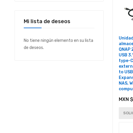
Mi lista de deseos
Unidad
No tiene ningún elemento en su lista
almac
de deseos.
QNAP 2
USB 3.
type-C
extern
to USB
Expans
NAS, W
compu
MXN $
SOLI