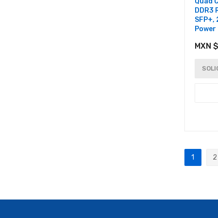
Quad C
DDR3 R
SFP+, 
Power 
MXN $
SOLI
Página
1
2
Actualm
P