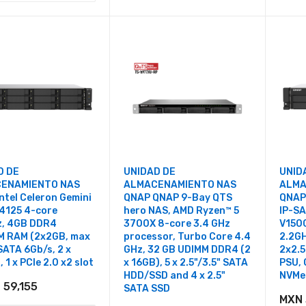
D DE
UNIDAD DE
UNID
ENAMIENTO NAS
ALMACENAMIENTO NAS
ALMA
ntel Celeron Gemini
QNAP QNAP 9-Bay QTS
QNAP
4125 4-core
hero NAS, AMD Ryzen™ 5
IP-S
z, 4GB DDR4
3700X 8-core 3.4 GHz
V150
M RAM (2x2GB, max
processor, Turbo Core 4.4
2.2G
SATA 6Gb/s, 2 x
GHz, 32 GB UDIMM DDR4 (2
2x2.
 1 x PCIe 2.0 x2 slot
x 16GB), 5 x 2.5"/3.5" SATA
PSU, 
HDD/SSD and 4 x 2.5"
NVMe 
 59,155
SATA SSD
MXN 