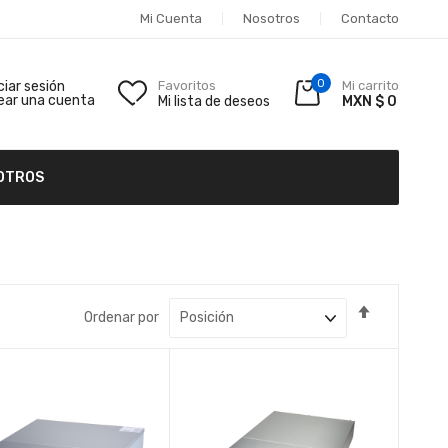
Mi Cuenta
Nosotros
Contacto
0
iciar sesión
Favoritos
Mi carrito
ear una cuenta
Mi lista de deseos
MXN $ 0
OTROS
Fijar
Ordenar por
Dirección
Descende