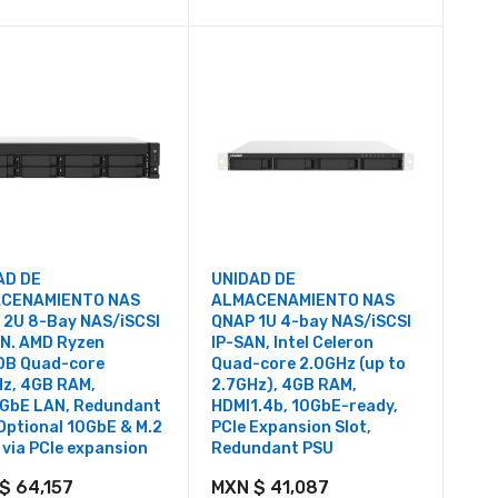
AD DE
UNIDAD DE
CENAMIENTO NAS
ALMACENAMIENTO NAS
 2U 8-Bay NAS/iSCSI
QNAP 1U 4-bay NAS/iSCSI
AN. AMD Ryzen
IP-SAN, Intel Celeron
0B Quad-core
Quad-core 2.0GHz (up to
Hz, 4GB RAM,
2.7GHz), 4GB RAM,
5GbE LAN, Redundant
HDMI1.4b, 10GbE-ready,
Optional 10GbE & M.2
PCIe Expansion Slot,
via PCIe expansion
Redundant PSU
$ 64,157
MXN $ 41,087