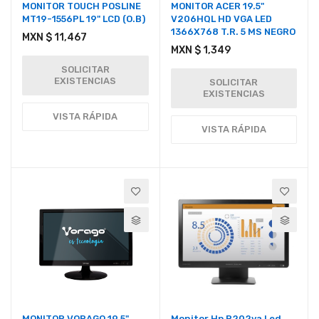
MONITOR TOUCH POSLINE
MONITOR ACER 19.5"
MT19-1556PL 19" LCD (O.B)
V206HQL HD VGA LED
1366X768 T.R. 5 MS NEGRO
MXN $ 11,467
MXN $ 1,349
SOLICITAR
EXISTENCIAS
SOLICITAR
EXISTENCIAS
VISTA RÁPIDA
VISTA RÁPIDA
MONITOR VORAGO 19.5"
Monitor Hp P202va Led