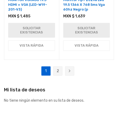
HDMI + VGA (LED-W19-
19.5 1366 X 768 5ms Vga
201-V3)
60hz Negro (p
MXN $ 1,485
MXN $ 1,639
SOLICITAR
SOLICITAR
EXISTENCIAS
EXISTENCIAS
VISTA RÁPIDA
VISTA RÁPIDA
Página
1
2
Actualmente estás leyendo página
Página
Página
Siguiente
Mi lista de deseos
No tiene ningún elemento en su lista de deseos.