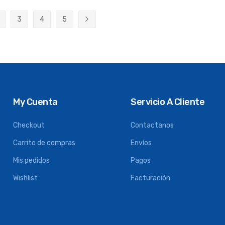
3
4
5
ente estás leyendo página
ágina
Página
Página
Página
Página
Siguiente
My Cuenta
Servicio A Cliente
Checkout
Contactanos
Carrito de compras
Envíos
Mis pedidos
Pagos
Wishlist
Facturación