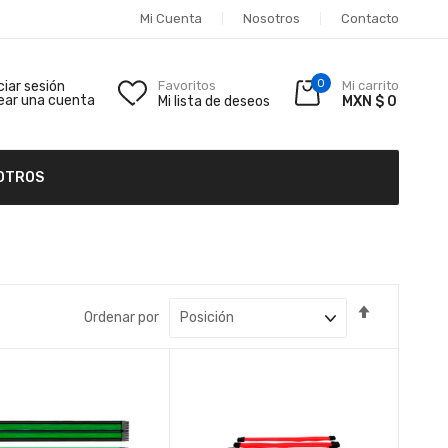
Mi Cuenta
Nosotros
Contacto
0
iciar sesión
Favoritos
Mi carrito
ear una cuenta
Mi lista de deseos
MXN $ 0
OTROS
Fijar
Ordenar por
Dirección
Descende