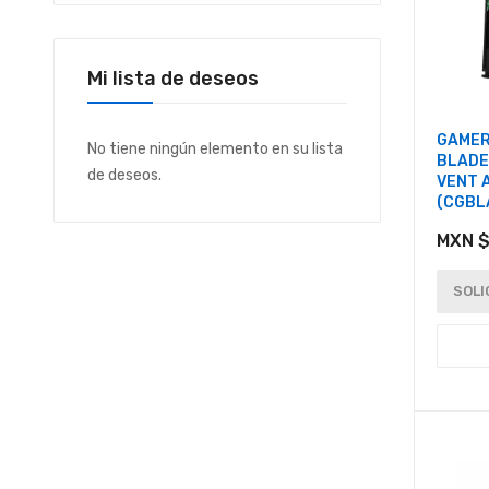
Mi lista de deseos
GAMER
No tiene ningún elemento en su lista
BLADE
de deseos.
VENT 
(CGBL
MXN $
SOLI