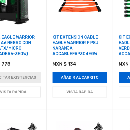
 EAGLE WARRIOR
KIT EXTENSION CABLE
KIT 
 A6 NEGRO CON
EAGLE WARRIOR P PSU
EAGL
ATX/MICRO
NARANJA
VERD
ADEA6-3EGW)
ACCABLEFAP304EGW
ACCA
 778
MXN $ 134
MXN 
CITAR EXISTENCIAS
AÑADIR AL CARRITO
A
VISTA RÁPIDA
VISTA RÁPIDA