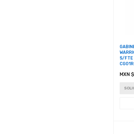
GABIN
WARRI
S/FTE
CG01R
MXN $
SOLI