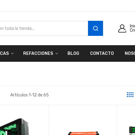
In
Cr
SEARCH
CAS
REFACCIONES
BLOG
CONTACTO
NOS
Artículos
1
-
12
de
65
a
sta