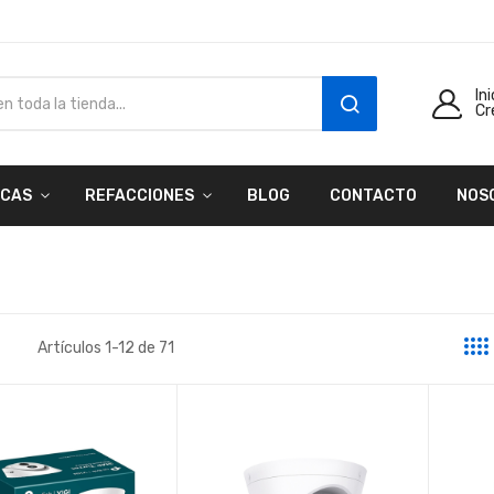
In
Cr
SEARCH
CAS
REFACCIONES
BLOG
CONTACTO
NOS
Artículos
1
-
12
de
71
a
sta