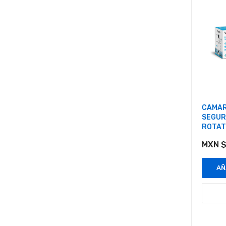
CAMARA
SEGUR
ROTAT
MXN $
AÑ