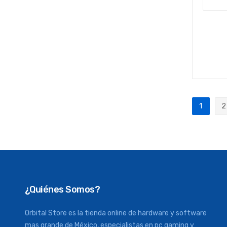
Página
1
2
Actualm
P
¿Quiénes Somos?
Orbital Store es la tienda online de hardware y software
mas grande de México, especialistas en pc gaming y