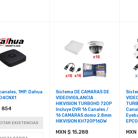
canales, 1MP. Dahua
Sistema DE CAMARAS DE
Sist
04CNX1
VIDEOVIGILANCIA
VIDE
HIKVISION TURBOHD 720P
TURB
 854
Incluye DVR 16 Canales /
Cana
16 CAMARAS domo 2.8mm
Eyeba
HIKVISION KH720P16DW
EPCO
CITAR EXISTENCIAS
MXN $ 15,288
MXN 