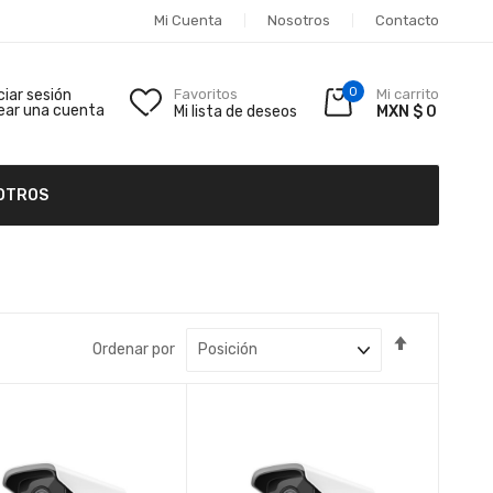
Mi Cuenta
Nosotros
Contacto
0
iciar sesión
Favoritos
Mi carrito
ear una cuenta
Mi lista de deseos
MXN $ 0
OTROS
Fijar
Ordenar por
Dirección
Descende