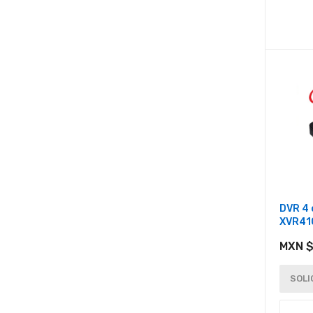
DVR 4 
XVR41
MXN $
SOLI