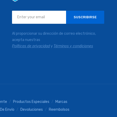
Inscríbase
SUSCRIBIRSE
a
nuestro
boletín
Al proporcionar su dirección de correo electrónico,
de
acepta nuestras
noticias:
Políticas de privacidad
y
Términos y condiciones
iente
Productos Especiales
Marcas
 De Envío
Devoluciones
Reembolsos