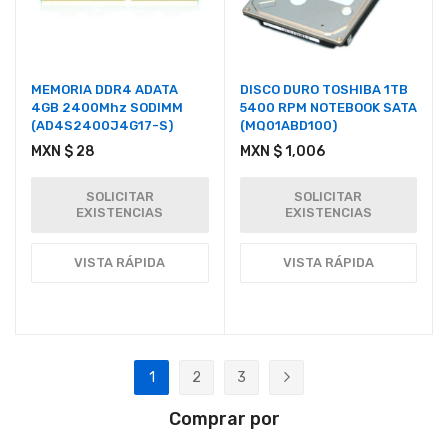
MEMORIA DDR4 ADATA
DISCO DURO TOSHIBA 1TB
4GB 2400Mhz SODIMM
5400 RPM NOTEBOOK SATA
(AD4S2400J4G17-S)
(MQ01ABD100)
MXN $ 28
MXN $ 1,006
SOLICITAR
SOLICITAR
EXISTENCIAS
EXISTENCIAS
VISTA RÁPIDA
VISTA RÁPIDA
Página
1
2
3
Actualmente estás leyendo página
Página
Página
Página
Siguiente
Comprar por