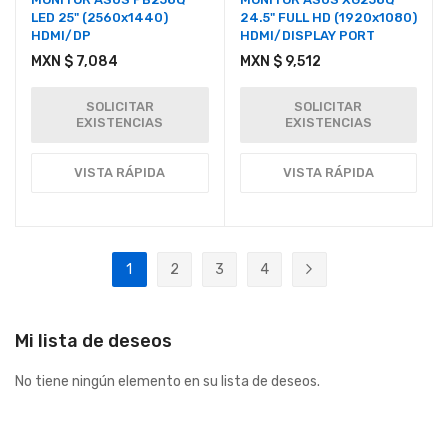
LED 25" (2560x1440)
24.5" FULL HD (1920x1080)
HDMI/DP
HDMI/DISPLAY PORT
MXN $ 7,084
MXN $ 9,512
SOLICITAR
SOLICITAR
EXISTENCIAS
EXISTENCIAS
VISTA RÁPIDA
VISTA RÁPIDA
Página
1
2
3
4
Actualmente estás leyendo página
Página
Página
Página
Página
Siguiente
Mi lista de deseos
No tiene ningún elemento en su lista de deseos.