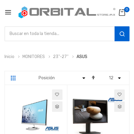
0
SEAR
Ir
Inicio
MONITORES
23''-27''
ASUS
al
contenido
Fijar
Parrilla
Lista
Dirección
Descendente