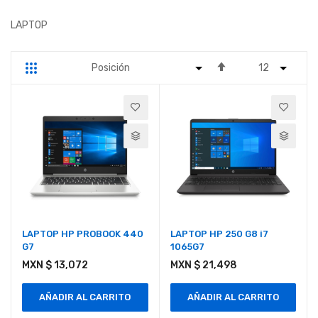
LAPTOP
Fijar
Parrilla
Lista
Dirección
Descendente
LAPTOP HP PROBOOK 440
LAPTOP HP 250 G8 i7
G7
1065G7
MXN $ 13,072
MXN $ 21,498
AÑADIR AL CARRITO
AÑADIR AL CARRITO