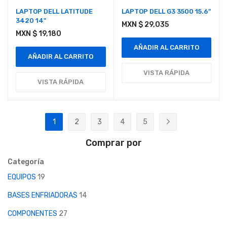
LAPTOP DELL LATITUDE
LAPTOP DELL G3 3500 15.6"
3420 14"
MXN $ 29,035
MXN $ 19,180
AÑADIR AL CARRITO
AÑADIR AL CARRITO
VISTA RÁPIDA
VISTA RÁPIDA
Página
1
2
3
4
5
Actualmente estás leyendo página
Página
Página
Página
Página
Página
Siguiente
Comprar por
Categoría
EQUIPOS
19
BASES ENFRIADORAS
14
COMPONENTES
27