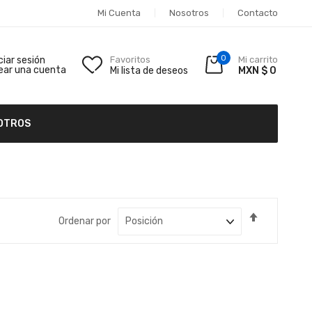
Mi Cuenta
Nosotros
Contacto
0
iciar sesión
Favoritos
Mi carrito
ear una cuenta
Mi lista de deseos
MXN $ 0
OTROS
Fijar
Ordenar por
Dirección
Descende