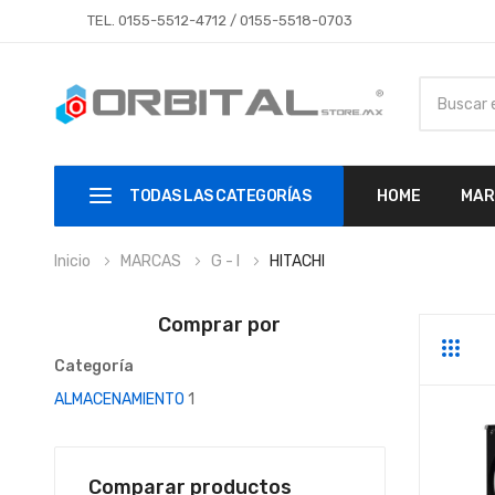
TEL.
0155-5512-4712
/
0155-5518-0703
TODAS LAS CATEGORÍAS
HOME
MAR
Inicio
MARCAS
G - I
HITACHI
Comprar por
Parrill
Li
Categoría
ALMACENAMIENTO
1
Comparar productos