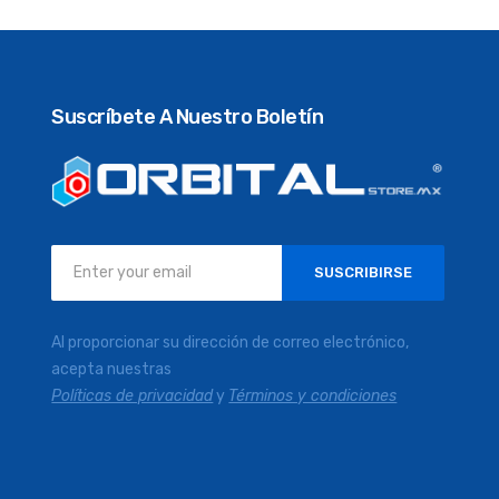
Suscríbete A Nuestro Boletín
Inscríbase
SUSCRIBIRSE
a
nuestro
boletín
Al proporcionar su dirección de correo electrónico,
de
acepta nuestras
noticias:
Políticas de privacidad
y
Términos y condiciones