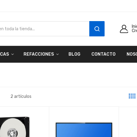
In
Cr
SEARCH
CAS
REFACCIONES
BLOG
CONTACTO
NOS
2
artículos
a
sta