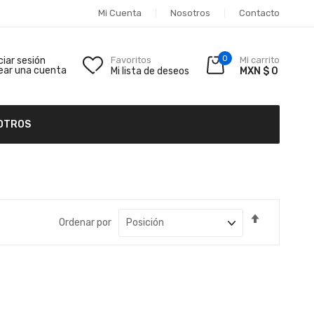
Mi Cuenta
Nosotros
Contacto
0
iciar sesión
Favoritos
Mi carrito
ear una cuenta
Mi lista de deseos
MXN $ 0
OTROS
Fijar
Ordenar por
Dirección
Descende