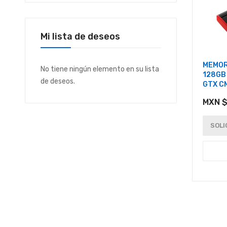
Mi lista de deseos
MEMOR
No tiene ningún elemento en su lista
128GB
de deseos.
GTX C
MXN $
SOLI