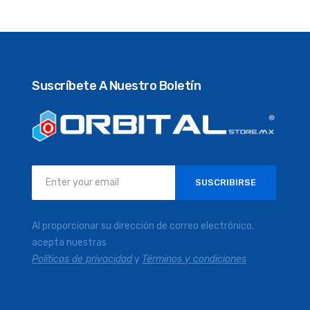
Suscríbete A Nuestro Boletín
Inscríbase
SUSCRIBIRSE
a
nuestro
boletín
Al proporcionar su dirección de correo electrónico,
de
acepta nuestras
noticias:
Políticas de privacidad
y
Términos y condiciones