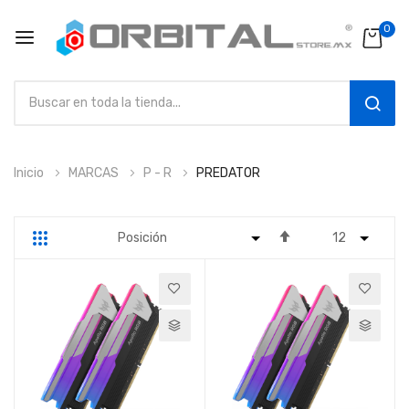
0
SEAR
Ir
Inicio
MARCAS
P - R
PREDATOR
al
contenido
Fijar
Parrilla
Lista
Dirección
Descendente