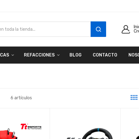
In
Cr
SEARCH
CAS
REFACCIONES
BLOG
CONTACTO
NOS
6
artículos
a
sta