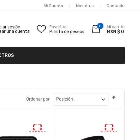
Mi Cuenta
Nosotros
Contacto
0
iciar sesión
Favoritos
Mi carrito
ear una cuenta
Mi lista de deseos
MXN $ 0
OTROS
Fijar
Ordenar por
Dirección
Descende