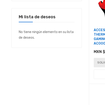
Mi lista de deseos
ACCES
No tiene ningún elemento en su lista
THERM
de deseos.
GAMIN
AC00
MXN $
SOLI