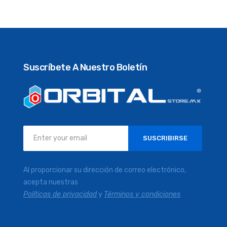
Suscríbete A Nuestro Boletín
Inscríbase
SUSCRIBIRSE
a
nuestro
boletín
Al proporcionar su dirección de correo electrónico,
de
acepta nuestras
noticias:
Políticas de privacidad
y
Términos y condiciones