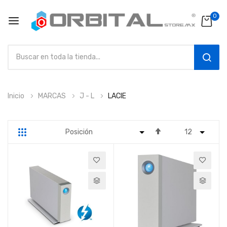
0
SEAR
Ir
Inicio
MARCAS
J - L
LACIE
al
contenido
Fijar
Parrilla
Lista
Dirección
Descendente