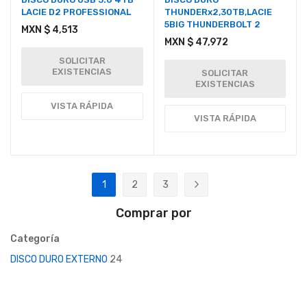
LACIE D2 PROFESSIONAL
THUNDERx2,30TB,LACIE
5BIG THUNDERBOLT 2
MXN $ 4,513
MXN $ 47,972
SOLICITAR
EXISTENCIAS
SOLICITAR
EXISTENCIAS
VISTA RÁPIDA
VISTA RÁPIDA
Página
1
2
3
Actualmente estás leyendo página
Página
Página
Página
Siguiente
Comprar por
Categoría
DISCO DURO EXTERNO
24