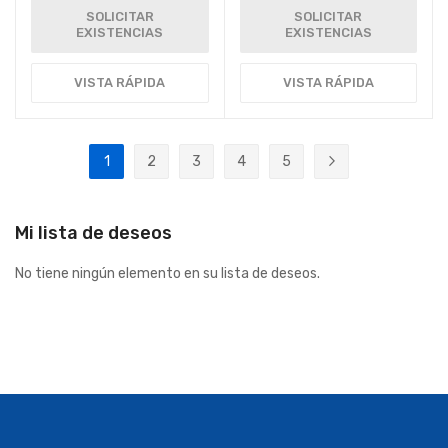
SOLICITAR
SOLICITAR
EXISTENCIAS
EXISTENCIAS
VISTA RÁPIDA
VISTA RÁPIDA
Página
1
2
3
4
5
Actualmente estás leyendo página
Página
Página
Página
Página
Página
Siguiente
Mi lista de deseos
No tiene ningún elemento en su lista de deseos.