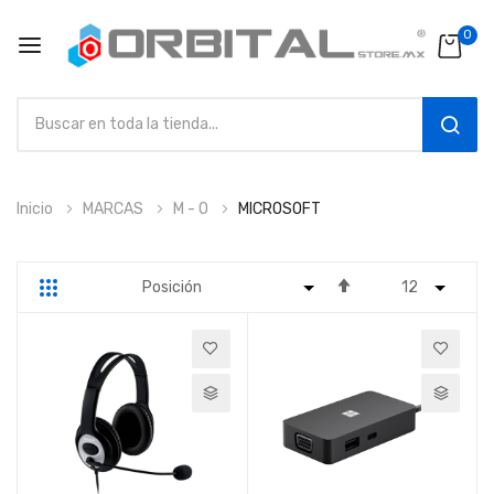
0
SEAR
Ir
Inicio
MARCAS
M - O
MICROSOFT
al
contenido
Fijar
Parrilla
Lista
Dirección
Descendente