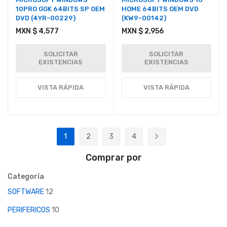
10PRO GGK 64BITS SP OEM
HOME 64BITS OEM DVD
DVD (4YR-00229)
(KW9-00142)
MXN $ 4,577
MXN $ 2,956
SOLICITAR
SOLICITAR
EXISTENCIAS
EXISTENCIAS
VISTA RÁPIDA
VISTA RÁPIDA
Página
1
2
3
4
Actualmente estás leyendo página
Página
Página
Página
Página
Siguiente
Comprar por
Categoría
SOFTWARE
12
PERIFERICOS
10