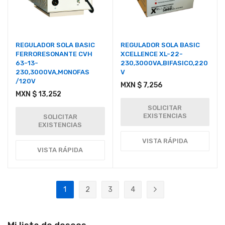
REGULADOR SOLA BASIC
REGULADOR SOLA BASIC
FERRORESONANTE CVH
XCELLENCE XL-22-
63-13-
230,3000VA,BIFASICO,220
230,3000VA,MONOFAS
V
/120V
MXN $ 7,256
MXN $ 13,252
SOLICITAR
EXISTENCIAS
SOLICITAR
EXISTENCIAS
VISTA RÁPIDA
VISTA RÁPIDA
Página
1
2
3
4
Actualmente estás leyendo página
Página
Página
Página
Página
Siguiente