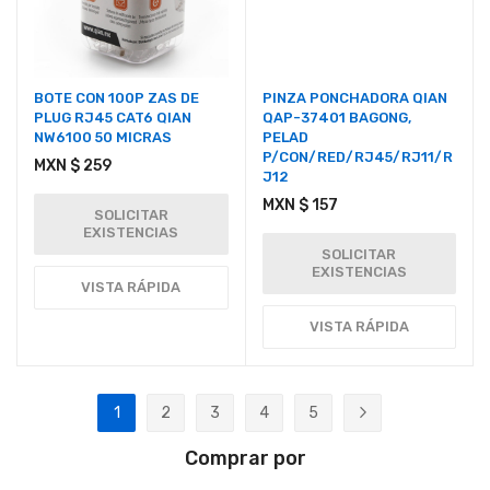
BOTE CON 100P ZAS DE
PINZA PONCHADORA QIAN
PLUG RJ45 CAT6 QIAN
QAP-37401 BAGONG,
NW6100 50 MICRAS
PELAD
P/CON/RED/RJ45/RJ11/R
MXN $ 259
J12
MXN $ 157
SOLICITAR
EXISTENCIAS
SOLICITAR
EXISTENCIAS
VISTA RÁPIDA
VISTA RÁPIDA
Página
1
2
3
4
5
Actualmente estás leyendo página
Página
Página
Página
Página
Página
Siguiente
Comprar por