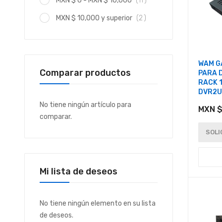
MXN $ 0
-
MXN $ 10,000
11
artículo
MXN $ 10,000
y superior
2
WAM G
Comparar productos
PARA 
RACK 
DVR2U
No tiene ningún artículo para
MXN $
comparar.
SOLI
Mi lista de deseos
No tiene ningún elemento en su lista
de deseos.