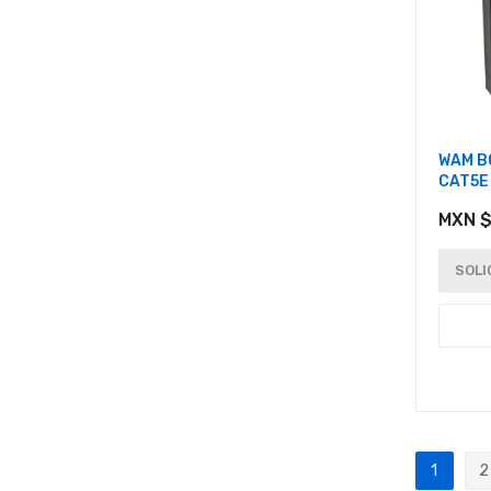
WAM B
CAT5E
MXN $
SOLI
Página
1
2
Actualm
P