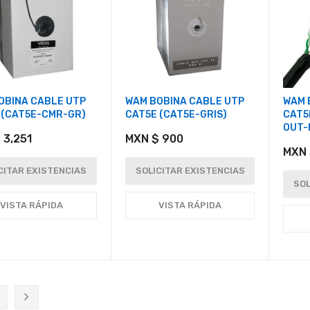
OBINA CABLE UTP
WAM BOBINA CABLE UTP
WAM 
 (CAT5E-CMR-GR)
CAT5E (CAT5E-GRIS)
CAT5
OUT-
 3,251
MXN $ 900
MXN 
CITAR EXISTENCIAS
SOLICITAR EXISTENCIAS
SOL
VISTA RÁPIDA
VISTA RÁPIDA
ente estás leyendo página
ágina
Página
Siguiente