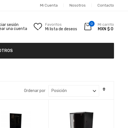
Mi Cuenta
Nosotros
Contacto
0
iciar sesión
Favoritos
Mi carrito
ear una cuenta
Mi lista de deseos
MXN $ 0
OTROS
Fijar
Ordenar por
Dirección
Descende