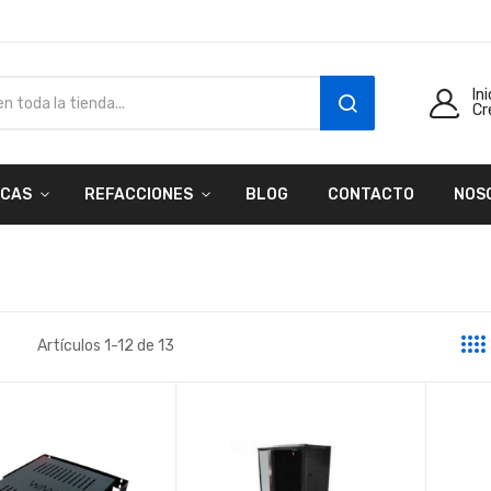
In
Cr
SEARCH
CAS
REFACCIONES
BLOG
CONTACTO
NOS
Artículos
1
-
12
de
13
a
sta