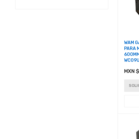
WAM G
PARA M
600MM
WC09U
MXN $
SOLI