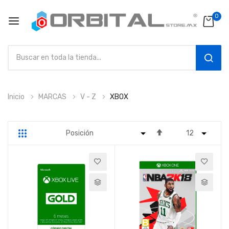
0
SEAR
Ir
Inicio
MARCAS
V - Z
XBOX
al
contenido
Fijar
Parrilla
Lista
Dirección
Descendente