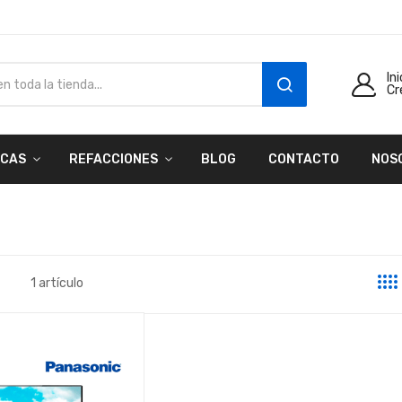
In
Cr
SEARCH
CAS
REFACCIONES
BLOG
CONTACTO
NOS
1
artículo
a
sta