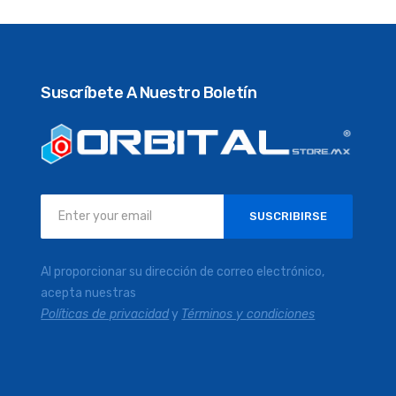
Suscríbete A Nuestro Boletín
Inscríbase
SUSCRIBIRSE
a
nuestro
boletín
Al proporcionar su dirección de correo electrónico,
de
acepta nuestras
noticias:
Políticas de privacidad
y
Términos y condiciones