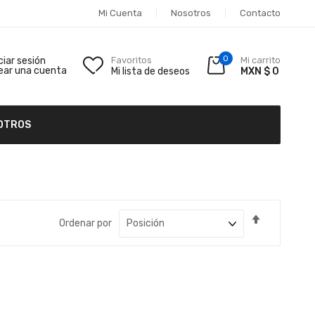
Mi Cuenta
Nosotros
Contacto
0
iciar sesión
Favoritos
Mi carrito
ear una cuenta
Mi lista de deseos
MXN $ 0
OTROS
Fijar
Ordenar por
Dirección
Descende