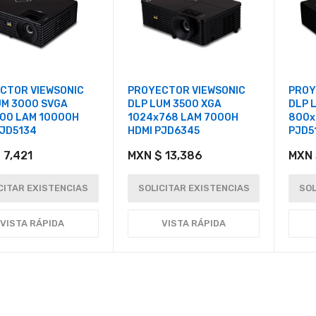
CTOR VIEWSONIC
PROYECTOR VIEWSONIC
PROY
UM 3000 SVGA
DLP LUM 3500 XGA
DLP 
00 LAM 10000H
1024x768 LAM 7000H
800x
PJD5134
HDMI PJD6345
PJD5
 7,421
MXN $ 13,386
MXN 
CITAR EXISTENCIAS
SOLICITAR EXISTENCIAS
SOL
VISTA RÁPIDA
VISTA RÁPIDA