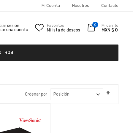
Mi Cuenta
Nosotros
Contacto
0
iciar sesión
Favoritos
Mi carrito
ear una cuenta
Mi lista de deseos
MXN $ 0
OTROS
Fijar
Ordenar por
Dirección
Descende