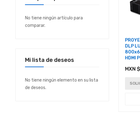
No tiene ningún artículo para
comparar.
PROYE
DLP L
800x6
HDMI 
Mi lista de deseos
MXN $
No tiene ningún elemento en su lista
SOLI
de deseos.