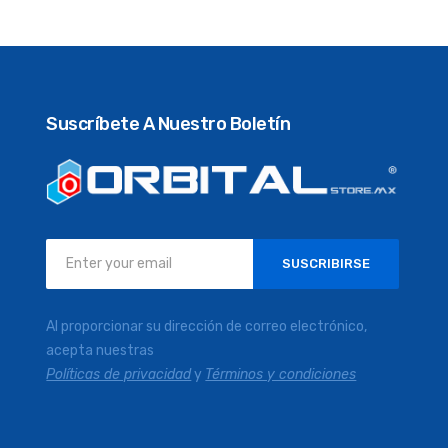
Suscríbete A Nuestro Boletín
Inscríbase
SUSCRIBIRSE
a
nuestro
boletín
Al proporcionar su dirección de correo electrónico,
de
acepta nuestras
noticias:
Políticas de privacidad
y
Términos y condiciones