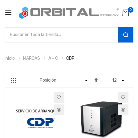
0
SEAR
Ir
Inicio
MARCAS
A - C
CDP
al
contenido
Fijar
Parrilla
Lista
Dirección
Descendente