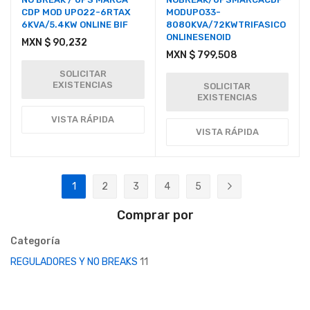
CDP MOD UPO22-6RTAX
MODUPO33-
6KVA/5.4KW ONLINE BIF
8080KVA/72KWTRIFASICO
ONLINESENOID
MXN $ 90,232
MXN $ 799,508
SOLICITAR
EXISTENCIAS
SOLICITAR
EXISTENCIAS
VISTA RÁPIDA
VISTA RÁPIDA
Página
1
2
3
4
5
Actualmente estás leyendo página
Página
Página
Página
Página
Página
Siguiente
Comprar por
Categoría
REGULADORES Y NO BREAKS
11