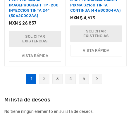
IMAGEPROGRAFT TM-200
PIXMA G3160 TINTA
INYECCION TINTA 24"
CONTINUA (4468C004AA)
(3062C002AA)
MXN $ 4,679
MXN $ 26,857
SOLICITAR
EXISTENCIAS
SOLICITAR
EXISTENCIAS
VISTA RÁPIDA
VISTA RÁPIDA
Página
1
2
3
4
5
Actualmente estás leyendo página
Página
Página
Página
Página
Página
Siguiente
Mi lista de deseos
No tiene ningún elemento en su lista de deseos.