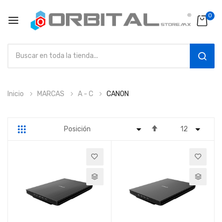
0
SEAR
Ir
Inicio
MARCAS
A - C
CANON
al
contenido
Fijar
Parrilla
Lista
Dirección
Descendente