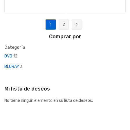
Página
1
2
Actualmente estás leyendo página
Página
Página
Siguiente
Comprar por
Categoría
DVD
12
BLURAY
3
Mi lista de deseos
No tiene ningún elemento en su lista de deseos.