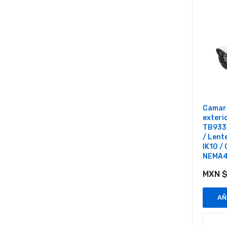
Camara
exteri
TB933
/ Lente
IK10 /
NEMA
MXN $
AÑ