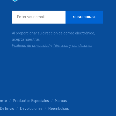
Inscríbase
SUSCRIBIRSE
a
nuestro
boletín
Al proporcionar su dirección de correo electrónico,
de
acepta nuestras
noticias:
Políticas de privacidad
y
Términos y condiciones
iente
Productos Especiales
Marcas
 De Envío
Devoluciones
Reembolsos