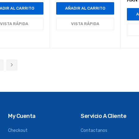
ADIR AL CARRITO
AÑADIR AL CARRITO
A
VISTA RÁPIDA
VISTA RÁPIDA
ente estás leyendo página
ágina
Página
Siguiente
My Cuenta
Servicio A Cliente
Checkout
Contactanos