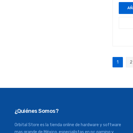
AÑ
Página
1
2
Actualm
P
¿Quiénes Somos?
Orbital Store es la tienda online de hardware y software
mas grande de México, especialistas en pc gaming y