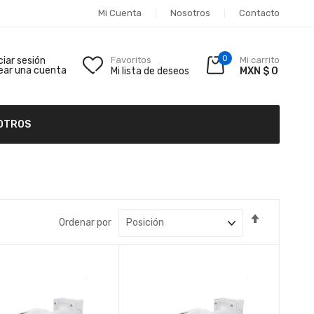
Mi Cuenta
Nosotros
Contacto
0
iciar sesión
Favoritos
Mi carrito
ear una cuenta
Mi lista de deseos
MXN $ 0
OTROS
Fijar
Ordenar por
Dirección
Descende