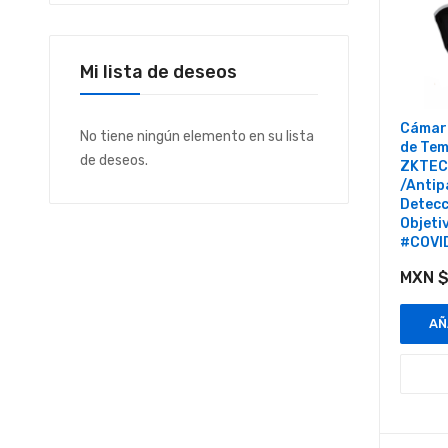
Mi lista de deseos
Cámara
No tiene ningún elemento en su lista
de Tem
de deseos.
ZKTEC
/Antip
Detecc
Objeti
#COVI
MXN $
AÑ