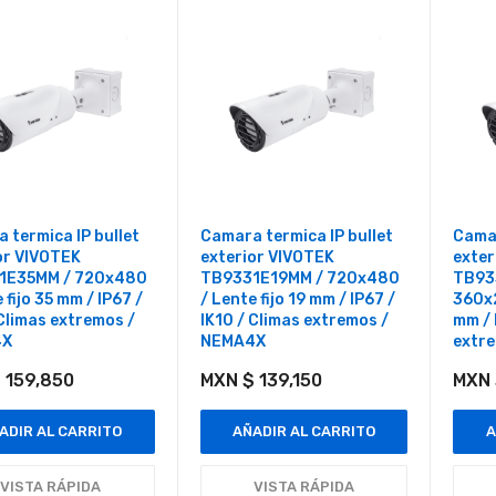
 termica IP bullet
Camara termica IP bullet
Camar
or VIVOTEK
exterior VIVOTEK
exter
1E35MM / 720x480
TB9331E19MM / 720x480
TB93
 fijo 35 mm / IP67 /
/ Lente fijo 19 mm / IP67 /
360x2
 Climas extremos /
IK10 / Climas extremos /
mm / 
4X
NEMA4X
extr
 159,850
MXN $ 139,150
MXN 
ADIR AL CARRITO
AÑADIR AL CARRITO
A
VISTA RÁPIDA
VISTA RÁPIDA