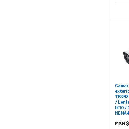
Camara
exteri
TB933
/ Lente
IK10 /
NEMA
MXN $