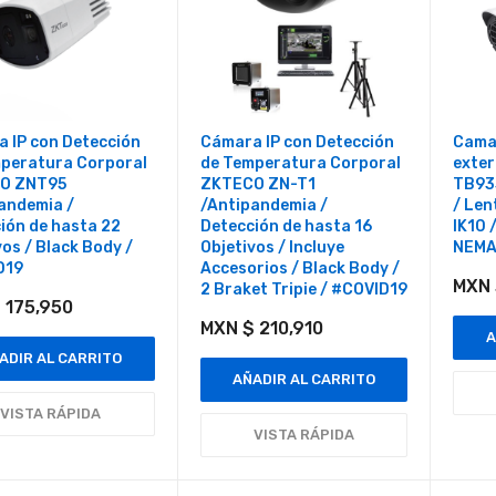
 IP con Detección
Cámara IP con Detección
Camar
peratura Corporal
de Temperatura Corporal
exter
O ZNT95
ZKTECO ZN-T1
TB93
andemia /
/Antipandemia /
/ Len
ión de hasta 22
Detección de hasta 16
IK10 
vos / Black Body /
Objetivos / Incluye
NEM
D19
Accesorios / Black Body /
MXN 
2 Braket Tripie / #COVID19
 175,950
MXN $ 210,910
A
ADIR AL CARRITO
AÑADIR AL CARRITO
VISTA RÁPIDA
VISTA RÁPIDA