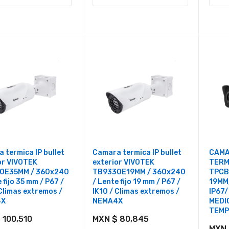
 termica IP bullet
Camara termica IP bullet
CAMA
or VIVOTEK
exterior VIVOTEK
TERM
0E35MM / 360x240
TB9330E19MM / 360x240
TPCB
 fijo 35 mm / P67 /
/ Lente fijo 19 mm / P67 /
19MM
 Climas extremos /
IK10 / Climas extremos /
IP67/
4X
NEMA4X
MEDI
TEMP
 100,510
MXN $ 80,845
MXN 