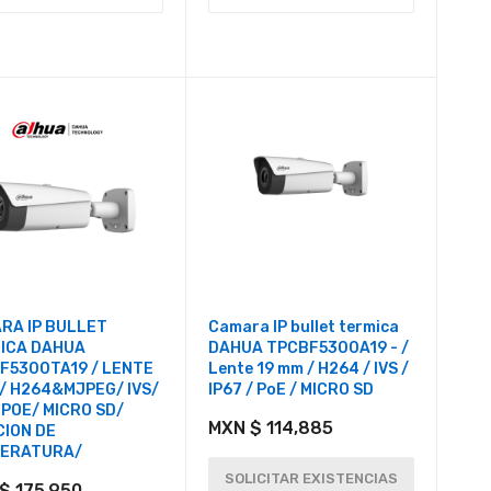
RA IP BULLET
Camara IP bullet termica
ICA DAHUA
DAHUA TPCBF5300A19 - /
F5300TA19 / LENTE
Lente 19 mm / H264 / IVS /
/ H264&MJPEG/ IVS/
IP67 / PoE / MICRO SD
 POE/ MICRO SD/
MXN $ 114,885
CION DE
ERATURA/
SOLICITAR EXISTENCIAS
$ 175,950