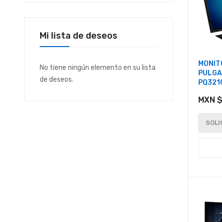
Mi lista de deseos
MONITO
No tiene ningún elemento en su lista
PULGA
de deseos.
PQ321
MXN $
SOLI