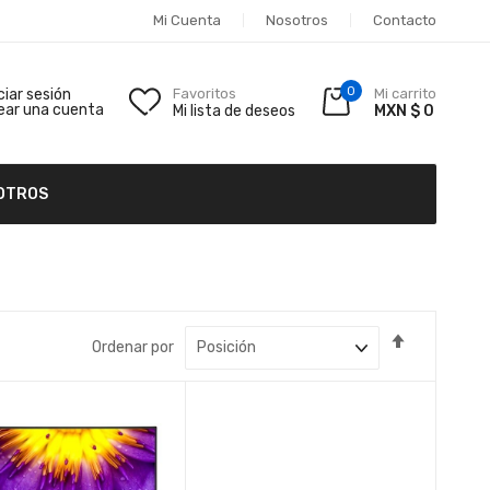
Mi Cuenta
Nosotros
Contacto
0
iciar sesión
Favoritos
Mi carrito
ear una cuenta
Mi lista de deseos
MXN $ 0
OTROS
Fijar
Ordenar por
Dirección
Descende