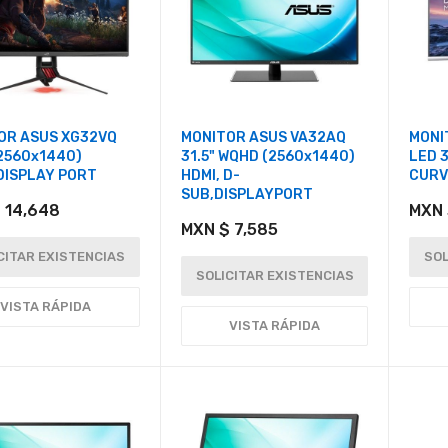
OR ASUS XG32VQ
MONITOR ASUS VA32AQ
MONI
(2560x1440)
31.5" WQHD (2560x1440)
LED 
DISPLAY PORT
HDMI, D-
CURV
SUB,DISPLAYPORT
 14,648
MXN 
MXN $ 7,585
CITAR EXISTENCIAS
SOL
SOLICITAR EXISTENCIAS
VISTA RÁPIDA
VISTA RÁPIDA