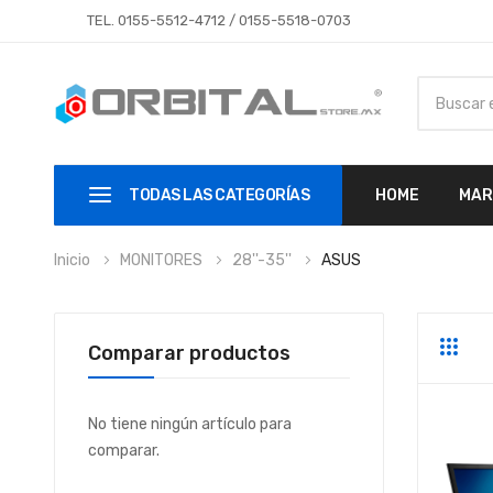
TEL.
0155-5512-4712
/
0155-5518-0703
TODAS LAS CATEGORÍAS
HOME
MAR
Inicio
MONITORES
28''-35''
ASUS
Comparar productos
Parrill
Li
No tiene ningún artículo para
comparar.