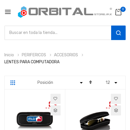
0
SEAR
Ir
Inicio
PERIFERICOS
ACCESORIOS
al
LENTES PARA COMPUTADORA
contenido
Fijar
Parrilla
Lista
Dirección
Descendente