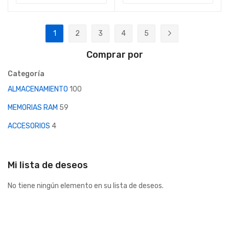
Página
1
2
3
4
5
Actualmente estás leyendo página
Página
Página
Página
Página
Página
Siguiente
Comprar por
Categoría
ALMACENAMIENTO
100
MEMORIAS RAM
59
ACCESORIOS
4
Mi lista de deseos
No tiene ningún elemento en su lista de deseos.