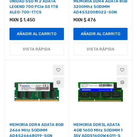
UNIDAD SSD M 2 ADATA
MEMORIA DDR4 ADATA 8GB
LEGEND 700 PCIe G3 1TB
3200Mhz SODIMM
ALEG-700-1TCS
AD4S32008G22-SGN
MXN $ 1,450
MXN $ 476
AÑADIR AL CARRITO
AÑADIR AL CARRITO
VISTA RÁPIDA
VISTA RÁPIDA
MEMORIA DDR4 ADATA 8GB
MEMORIA DDR3L ADATA
2666 MHz SODIMM
4GB 1600 MHz SODIMM 1
AD4S26668G19-SGN
35V ADDS1600W4G11-S