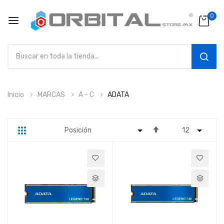
0
SEAR
Ir
Inicio
MARCAS
A - C
ADATA
al
contenido
Fijar
Parrilla
Lista
Dirección
Descendente