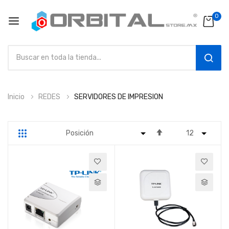
0
SEAR
Ir
Inicio
REDES
SERVIDORES DE IMPRESION
al
contenido
Fijar
Parrilla
Lista
Dirección
Descendente