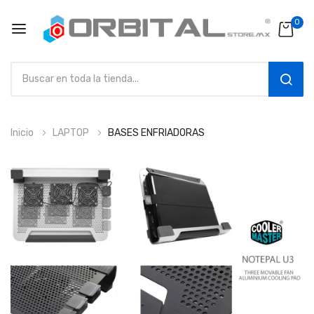
0
SEAR
Ir
Inicio
LAPTOP
BASES ENFRIADORAS
al
contenido