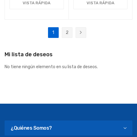
VISTA RÁPIDA
VISTA RÁPIDA
Página
1
2
Actualmente estás leyendo página
Página
Página
Siguiente
Mi lista de deseos
No tiene ningún elemento en su lista de deseos.
¿Quiénes Somos?