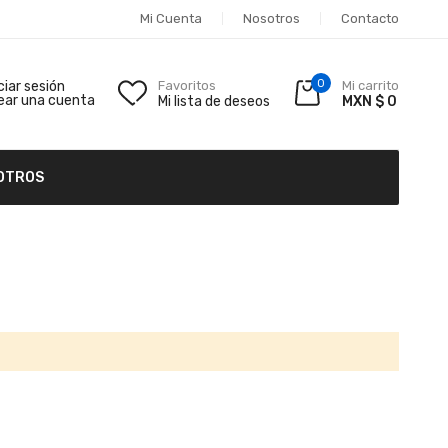
Mi Cuenta
Nosotros
Contacto
0
iciar sesión
Favoritos
Mi carrito
ear una cuenta
Mi lista de deseos
MXN $ 0
OTROS