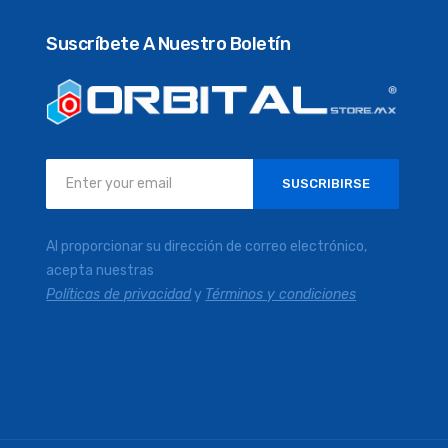
Suscríbete A Nuestro Boletín
Inscríbase
SUSCRIBIRSE
a
nuestro
boletín
Al proporcionar su dirección de correo electrónico,
de
acepta nuestras
noticias:
Políticas de privacidad
y
Términos y condiciones