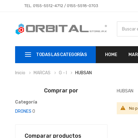
TEL.
0155-5512-4712
/
0155-5518-0703
TODAS LAS CATEGORÍAS
HOME
MAR
Inicio
MARCAS
G - I
HUBSAN
Comprar por
HUBSAN
Categoría
No p
DRONES
0
Comparar productos