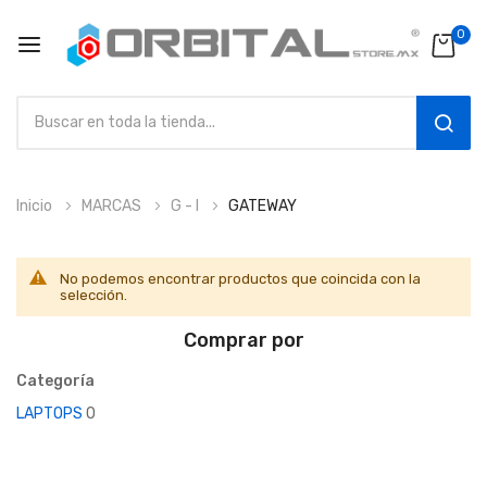
0
SEAR
Ir
Inicio
MARCAS
G - I
GATEWAY
al
contenido
No podemos encontrar productos que coincida con la
selección.
Comprar por
Categoría
LAPTOPS
0