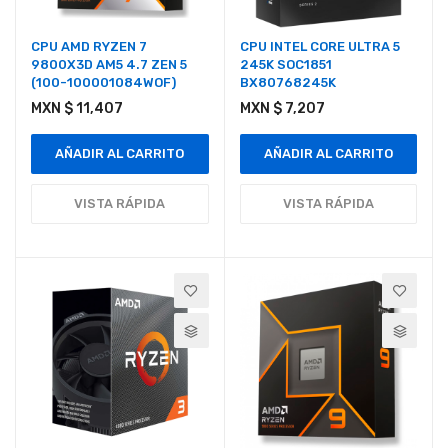
CPU AMD RYZEN 7
CPU INTEL CORE ULTRA 5
9800X3D AM5 4.7 ZEN 5
245K SOC1851
(100-100001084WOF)
BX80768245K
MXN $ 11,407
MXN $ 7,207
AÑADIR AL CARRITO
AÑADIR AL CARRITO
VISTA RÁPIDA
VISTA RÁPIDA