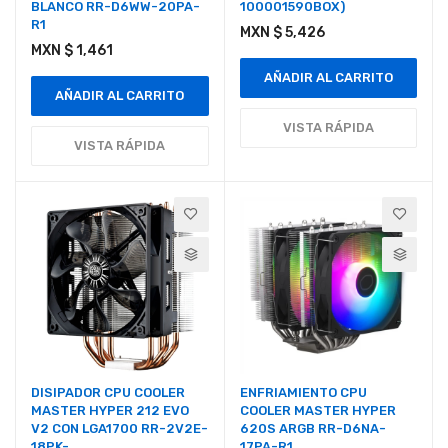
BLANCO RR-D6WW-20PA-
100001590BOX)
R1
MXN $ 5,426
MXN $ 1,461
AÑADIR AL CARRITO
AÑADIR AL CARRITO
VISTA RÁPIDA
VISTA RÁPIDA
DISIPADOR CPU COOLER
ENFRIAMIENTO CPU
MASTER HYPER 212 EVO
COOLER MASTER HYPER
V2 CON LGA1700 RR-2V2E-
620S ARGB RR-D6NA-
18PK-
17PA-R1