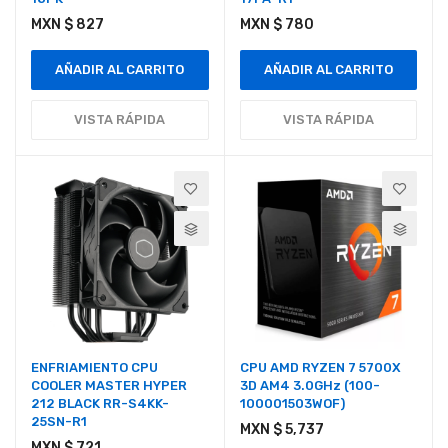
MXN $ 827
MXN $ 780
AÑADIR AL CARRITO
AÑADIR AL CARRITO
VISTA RÁPIDA
VISTA RÁPIDA
ENFRIAMIENTO CPU
CPU AMD RYZEN 7 5700X
COOLER MASTER HYPER
3D AM4 3.0GHz (100-
212 BLACK RR-S4KK-
100001503WOF)
25SN-R1
MXN $ 5,737
MXN $ 721