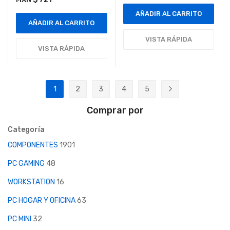
AÑADIR AL CARRITO
AÑADIR AL CARRITO
VISTA RÁPIDA
VISTA RÁPIDA
Página
1
2
3
4
5
Actualmente estás leyendo página
Página
Página
Página
Página
Página
Siguiente
Comprar por
Categoría
COMPONENTES
1901
PC GAMING
48
WORKSTATION
16
PC HOGAR Y OFICINA
63
PC MINI
32